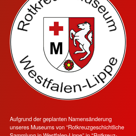
Aufgrund der geplanten Namensänderung
unseres Museums von “Rotkreuzgeschichtliche
Sammlung in Westfalen-Lippe” in "Rotkreuz-