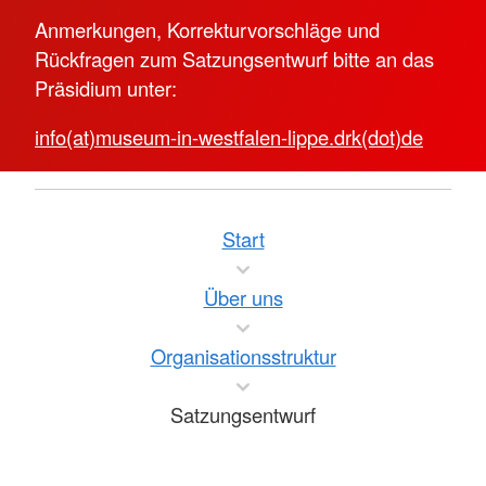
Anmerkungen, Korrekturvorschläge und
Rückfragen zum Satzungsentwurf bitte an das
Präsidium unter:
info(at)museum-in-westfalen-lippe.drk(dot)de
Start
Über uns
Organisationsstruktur
Satzungsentwurf