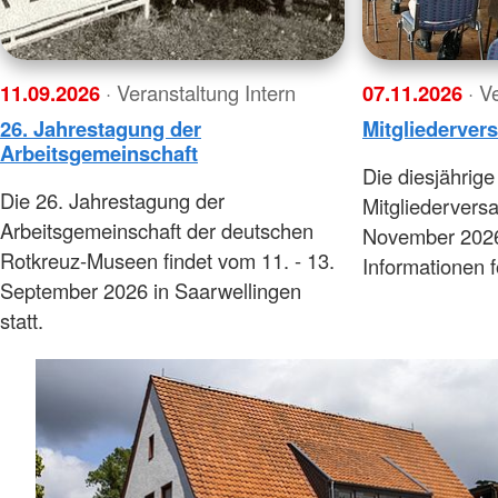
11.09.2026
· Veranstaltung Intern
07.11.2026
· V
26. Jahrestagung der
Mitgliederve
Arbeitsgemeinschaft
Die diesjährige
Die 26. Jahrestagung der
Mitgliedervers
Arbeitsgemeinschaft der deutschen
November 2026
Rotkreuz-Museen findet vom 11. - 13.
Informationen f
September 2026 in Saarwellingen
statt.