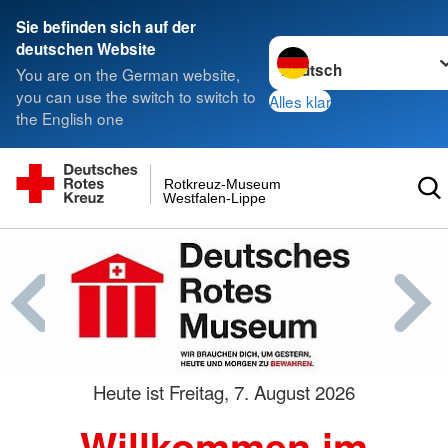
Sie befinden sich auf der
Sprache wechseln zu
deutschen Website
You are on the German website,
you can use the switch to switch to
Alles klar
the English one
Rotkreuz-Museum
Westfalen-Lippe
Heute ist
Freitag, 7. August 2026
Willkommen im