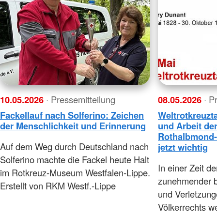
10.05.2026
· Pressemitteilung
08.05.2026
· P
Fackellauf nach Solferino: Zeichen
Weltrotkreuzt
der Menschlichkeit und Erinnerung
und Arbeit de
Rothalbmond
Auf dem Weg durch Deutschland nach
jetzt wichtig
Solferino machte die Fackel heute Halt
In einer Zeit d
im Rotkreuz-Museum Westfalen-Lippe.
zunehmender be
Erstellt von RKM Westf.-Lippe
und Verletzun
Völkerrechts w