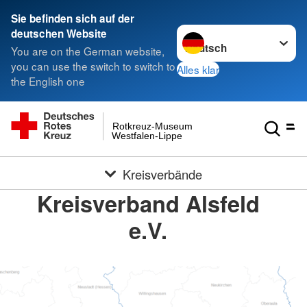
Sie befinden sich auf der
Sprache wechseln zu
deutschen Website
You are on the German website,
you can use the switch to switch to
Alles klar
the English one
Rotkreuz-Museum
Westfalen-Lippe
Kreisverbände
Kreisverband Alsfeld
e.V.