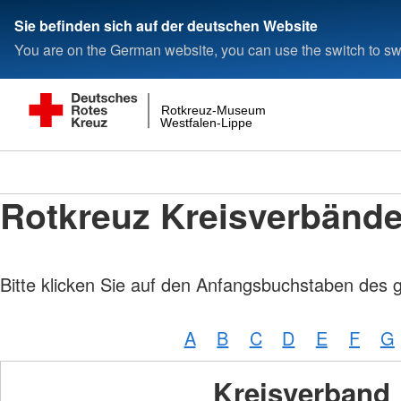
Sie befinden sich auf der deutschen Website
You are on the German website, you can use the switch to swi
Rotkreuz-Museum
Westfalen-Lippe
Rotkreuz Kreisverbänd
Bitte klicken Sie auf den Anfangsbuchstaben des 
A
B
C
D
E
F
G
Kreisverband