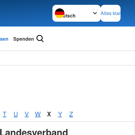
Sprache wechseln zu
Alles klar
sen
Spenden
T
U
V
W
X
Y
Z
Landesverband