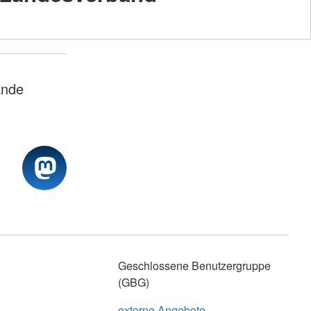
ände
z
Geschlossene Benutzergruppe
(GBG)
z
externe Angebote