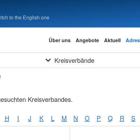
tch to the English one
Über uns
Angebote
Aktuell
Adres
Kreisverbände
e
gesuchten Kreisverbandes.
H
I
J
K
L
M
N
O
P
Q
R
S